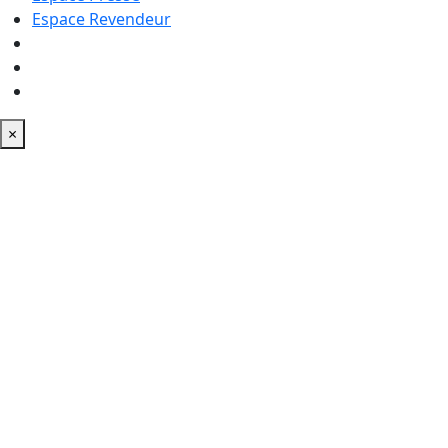
Espace Revendeur
×
Le
Le feu ne
chaleureuse