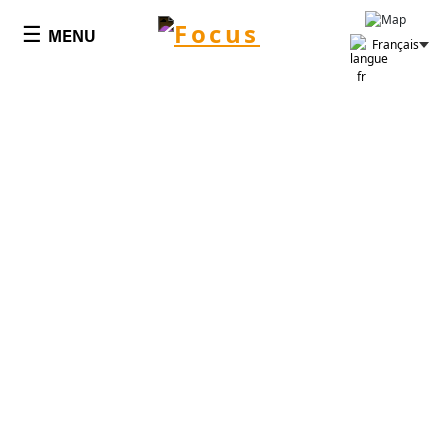
Panneau de gestion des cookies
☰
MENU
Français
ACTUALITÉS
Tous les évènements et les
actualités Focus