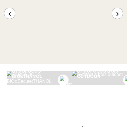
‹
›
GYROFOCUS
GYROFOCUS BOIS
BIOÉTHANOL
OUTDOOR