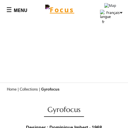
Panneau de gestion des cookies
☰
MENU
Français
Home
|
Collections
|
Gyrofocus
Gyrofocus
Designer : Dominique Imbert - 1968