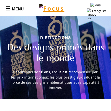
Cookies management panel
☰
MENU
Français
DISTINCTIONS
Des designs primés dans
le monde
Depuis plus de 50 ans, Focus est récompensée par
les prix internationaux les plus prestigieux saluant la
force de ses designs emblématiques et sa capacité à
innover.