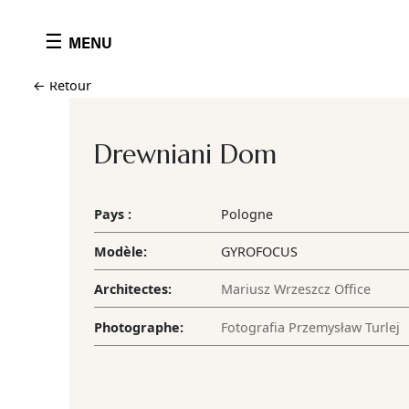
Cookies management panel
☰
MENU
← Retour
Drewniani Dom
Pays :
Pologne
Modèle:
GYROFOCUS
Architectes:
Mariusz Wrzeszcz Offic
Photographe:
Fotografia Przemysław 