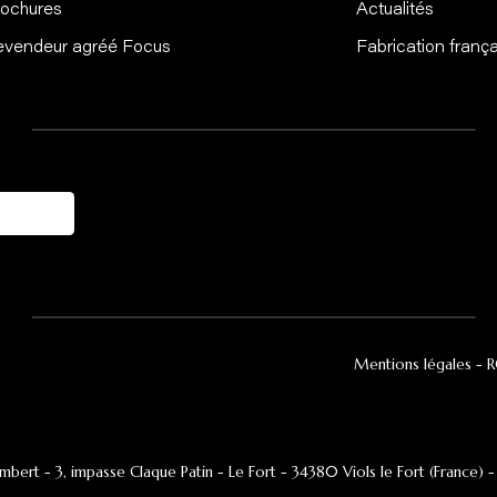
Explorer
La
Inspiration
Genè
Brochures
Actua
Revendeur agréé Focus
Fabri