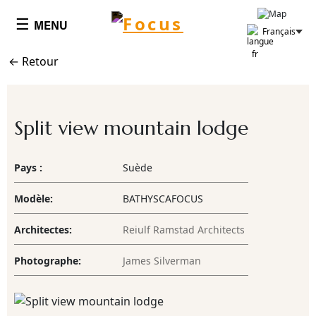
Cookies management panel
☰
SCÉNOGRAPHIES
MENU
Français
← Retour
Split view mountain lodge
Pays :
Suède
Modèle:
BATHYSCAFOCUS
Architectes:
Reiulf Ramstad Architects
Photographe:
James Silverman