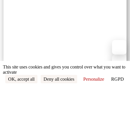
This site uses cookies and gives you control over what you want to
activate
OK, accept all
Deny all cookies
Personalize
RGPD
SAPERI ARTIGIANALI D’ECCELLENZA
Nel 2023, esattamente trent'anni dopo, Théus Industries,
che ora impiega circa cento dipendenti, ha ottenuto la
certificazione “Entreprise du Patrimoine Vivant" (EPV).
Assegnata dal governo francese, e attribuita a sole 1035
imprese in tutto il paese, questa certificazione premia