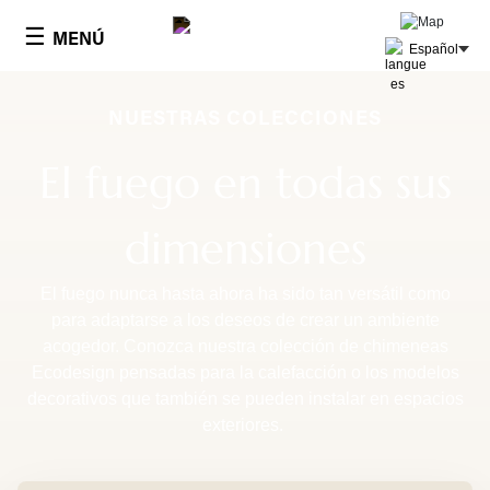
Panel de gestión de cookies
☰
MENÚ
Español
NUESTRAS COLECCIONES
El fuego en todas sus
dimensiones
El fuego nunca hasta ahora ha sido tan versátil como
para adaptarse a los deseos de crear un ambiente
acogedor. Conozca nuestra colección de chimeneas
Ecodesign pensadas para la calefacción o los modelos
decorativos que también se pueden instalar en espacios
exteriores.