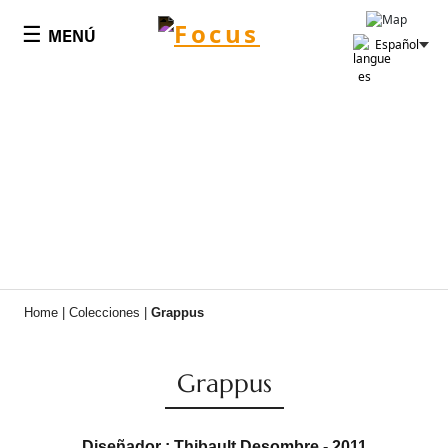
Panel de gestión de cookies
☰
MENÚ
Español
Home
|
Colecciones
|
Grappus
Grappus
Diseñador : Thibault Desombre - 2011