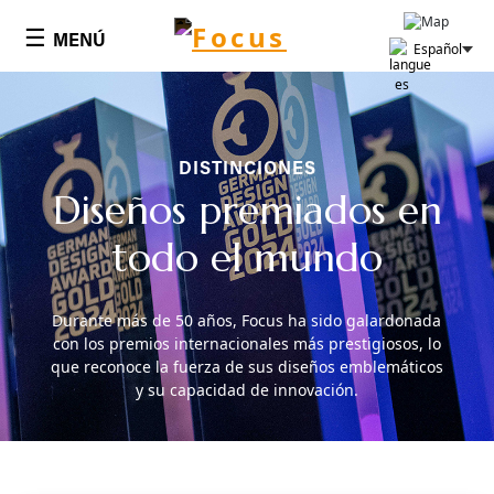
Cookies management panel
☰
MENÚ
Español
DISTINCIONES
Diseños premiados en
todo el mundo
Durante más de 50 años, Focus ha sido galardonada
con los premios internacionales más prestigiosos, lo
que reconoce la fuerza de sus diseños emblemáticos
y su capacidad de innovación.