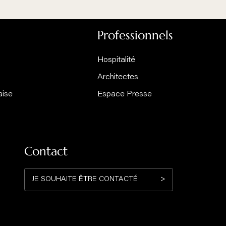
a collection Focus
EDOFOCUS BOIS SUR PIED
heminée / poêle mural sur pied
 marque
Professionn
èse
Hospitalité