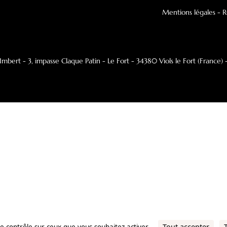
Brochures
Actu
Revendeur agréé Focus
Fabr
Menti