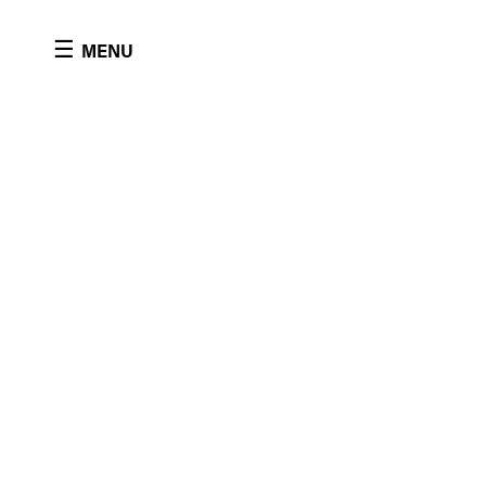
Panneau de gestion des cookies
☰
MENU