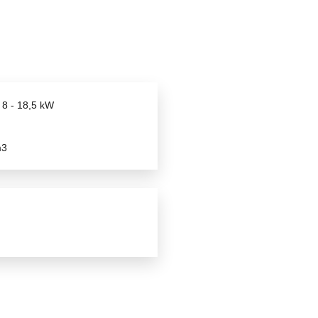
nce nominale : 8 - 18,5 kW
ent : 81 %
e CO : 0,09 %
ères : 20 mg/m3