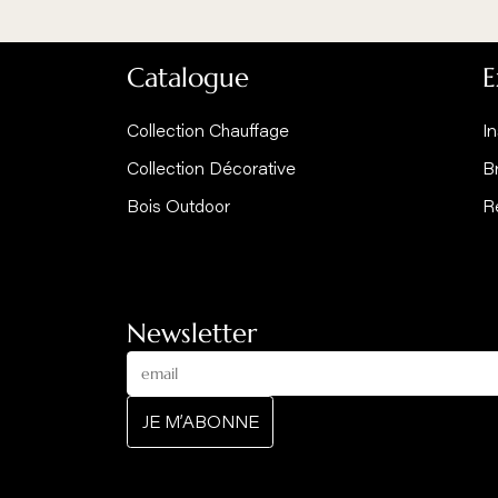
Découvrez
AGORAFOCUS BOIS
EDOFOCUS BO
Cheminée / poêle central au sol
Cheminée / poêle mu
Catalogue
Collection Chauffage