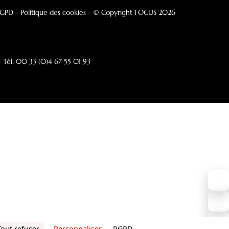
alités
Architectes
ication française
Espace Presse
Contact
JE SOUHAITE ÊTRE CONTACTÉ
ons légales
-
RGPD
- Politique des cookies
- © Copyright FOCUS