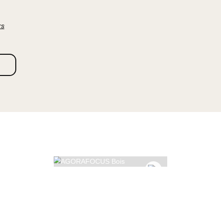
eurs, qu'il
mur.
ard, hors