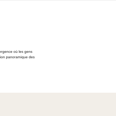
ocus
 point de convergence où les gens
r offrant une vision panoramique des