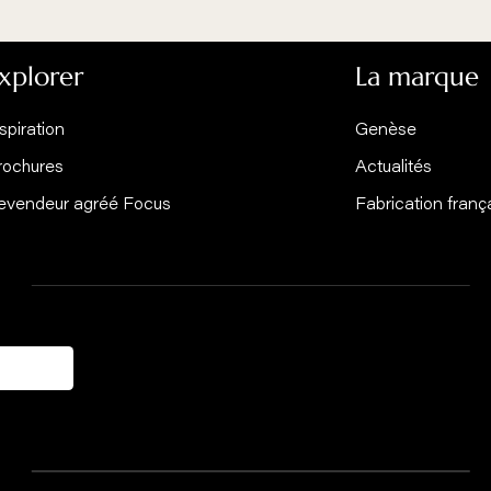
 les autres modèles de l
IS DA
EDOFOCUS BOIS DV
ral (Départ Arrière)
Cheminée / poêle mural suspendu (Départ
C
Vertical)
Explorer
La
Inspiration
Gen