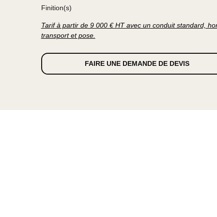
modèle compact s'intègre aisément à tous les intéri
soit suspendu au plafond, posé au sol ou fixé au 
Noir mat
Finition(s)
Tarif à partir de 9 000 € HT avec un conduit stand
transport et pose.
FAIRE UNE DEMANDE DE DEVIS