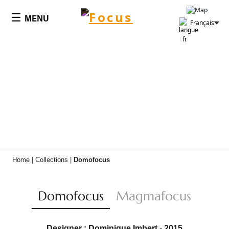
Panneau de gestion des cookies
☰
MENU
Français
Home
|
Collections
|
Domofocus
Domofocus
Magmafocus
Designer : Dominique Imbert - 2015