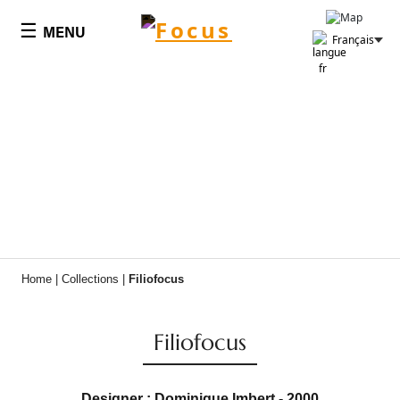
Panneau de gestion des cookies
☰
MENU
Français
Home
|
Collections
|
Filiofocus
Filiofocus
Designer : Dominique Imbert - 2000