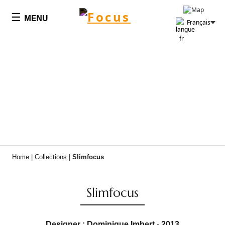
Panneau de gestion des cookies
☰
MENU
Français
Home
|
Collections
|
Slimfocus
Slimfocus
Designer : Dominique Imbert - 2013