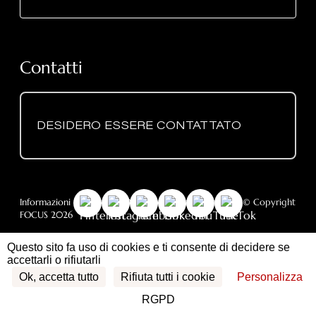
Contatti
DESIDERO ESSERE CONTATTATO
Informazioni legali
-
RGPD
- Informativa sui cookie
- © Copyright
FOCUS 2026
Questo sito fa uso di cookies e ti consente di decidere se
- 3, impasse
Focus - Atelier Dominique Imbert
accettarli o rifiutarli
Claque Patin - Le Fort - 34380 Viols le Fort (France) -
Tél. 00 33 (0)4 67 55 01 93
Ok, accetta tutto
Rifiuta tutti i cookie
Personalizza
RGPD