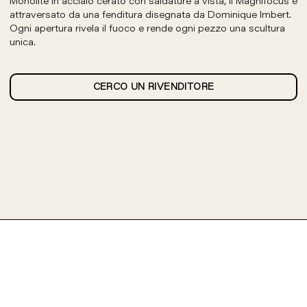
Monolite in acciaio cerato con saldature a vista, il Magnifocus è
attraversato da una fenditura disegnata da Dominique Imbert.
Ogni apertura rivela il fuoco e rende ogni pezzo una scultura
unica.
CERCO UN RIVENDITORE