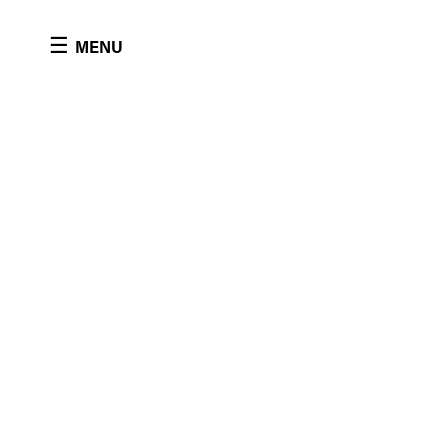
Pannello di gestione dei cookies
☰
MENU