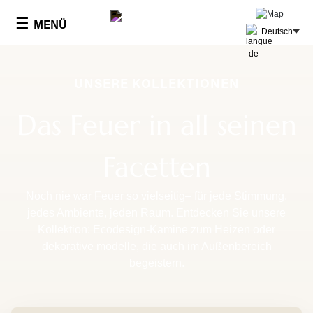
Cookie-Einstellungen
☰
MENÜ
Deutsch
UNSERE KOLLEKTIONEN
Das Feuer in all seinen
Facetten
Noch nie war Feuer so vielseitig– für jede Stimmung,
jedes Ambiente, jeden Raum. Entdecken Sie unsere
Kollektion: Ecodesign-Kamine zum Heizen oder
dekorative modelle, die auch im Außenbereich
begeistern.