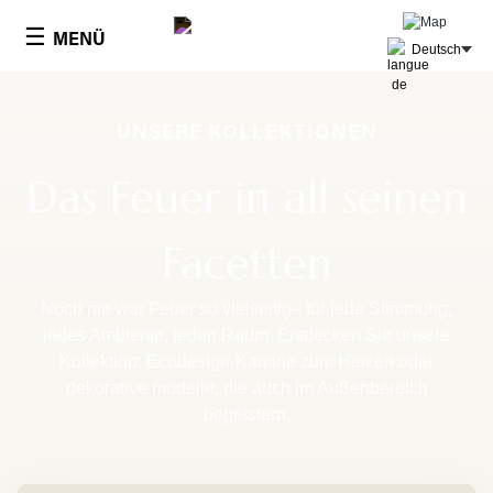
Cookie-Einstellungen
☰
MENÜ
Deutsch
UNSERE KOLLEKTIONEN
Das Feuer in all seinen
Facetten
Noch nie war Feuer so vielseitig– für jede Stimmung,
jedes Ambiente, jeden Raum. Entdecken Sie unsere
Kollektion: Ecodesign-Kamine zum Heizen oder
dekorative modelle, die auch im Außenbereich
begeistern.