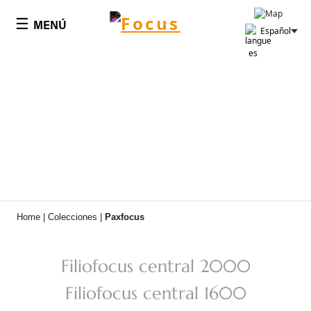
Panel de gestión de cookies
☰
MENÚ
Español
Home
|
Colecciones
|
Paxfocus
Filiofocus central 2000
Filiofocus central 1600