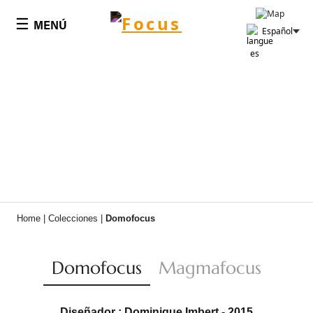
Panel de gestión de cookies
☰
MENÚ
Español
Home
|
Colecciones
|
Domofocus
Domofocus
Magmafocus
Diseñador : Dominique Imbert - 2015