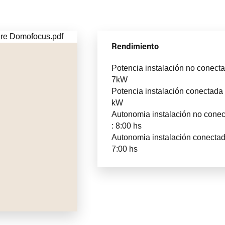
La línea de las llamas se ha dimensionado para
ocupar el espacio interior del Domofocus y estar en
armonía con la apertura de la chimenea, haciendo
Rendimiento
que el conjunto estético formado por las llamas, los
troncos de cerámica y las falsas brasas simulen un
Potencia instalación no conecta
auténtico fuego de leña. El Domofocus de bioetanol
7kW
ofrece una gran potencia, así como un fuego
Potencia instalación conectada 
reconfortante y generoso, como siempre lo ha hecho
kW
a lo largo de su historia.
Autonomia instalación no cone
: 8:00 hs
Autonomia instalación conectad
RETROADAPTABLE
7:00 hs
Otra innovación importante que presenta Focus con
este modelo es que el quemador se ha diseñado
para que pueda insertarse en la primera versión
abierta del Domofocus, la que funciona con leña. Es
tan sencillo como retirar la rejilla utilizada para los