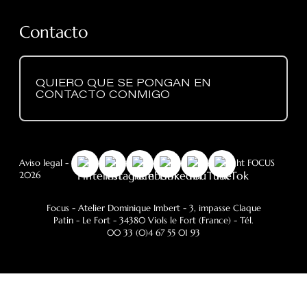
• Cable de alimentación de 3 m para recargar la
Contacto
batería
suministrada.
QUIERO QUE SE PONGAN EN
• Autonomía:
CONTACTO CONMIGO
Instalación: no conectada 8h / volumen mínimo de la
habitación 125 m3
Instalación: conectada 7h
Aviso legal
-
RGPD
- Política de cookies
- © Copyright FOCUS
2026
POTENCIA
Focus - Atelier Dominique Imbert
- 3, impasse Claque
• Instalación: no conectada 7 kW
Patin - Le Fort - 34380 Viols le Fort (France) - Tél.
00 33 (0)4 67 55 01 93
• Instalación: conectada 9 kW
GARANTÍA 2 AÑOS