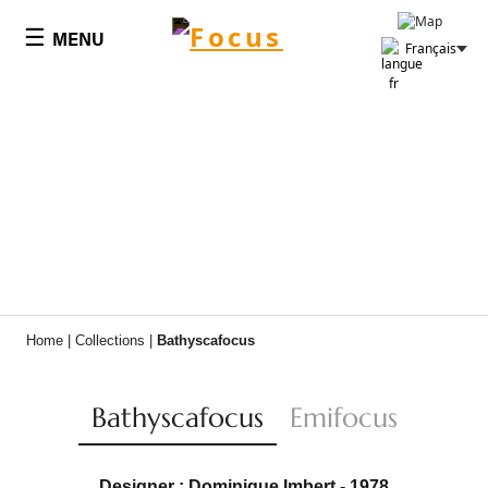
Panneau de gestion des cookies
☰
MENU
Français
Home
|
Collections
|
Bathyscafocus
Bathyscafocus
Emifocus
Designer : Dominique Imbert - 1978