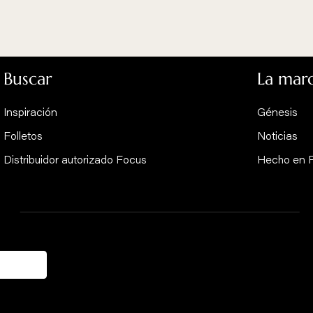
 los otros modelos de l
US LEÑA
EMIFOCUS LEÑA VENTANILLA Y
TUBO TRASERO
central suspendida
C
s
Chimenea / estufa de pared salida trasera
Buscar