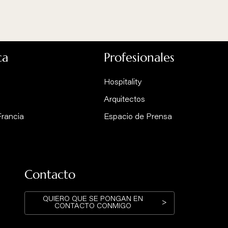
a colección Focus
EMIFOCUS VENTANILLA Y TUBO
VERTICAL
himenea / estufa de pared suspendida
alida vertical
La marca
Profesiona