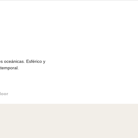
focus
s profundidades oceánicas. Esférico y
a modernidad atemporal.
Leña Outdoor