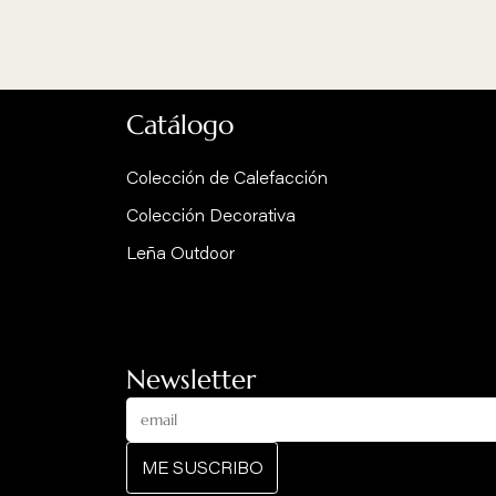
Descubra
BATHYSCAFOCUS LEÑA
BATHYSCAFOC
OUTDOOR
VENTANILLA
Modelo central suspendido giratorio
Chimenea / estufa 
giratoria
Catálogo