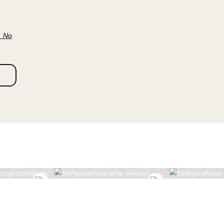
vés de su
stándar. No