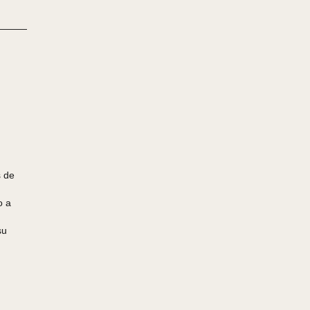
entajas de
cos
e mando a
 y