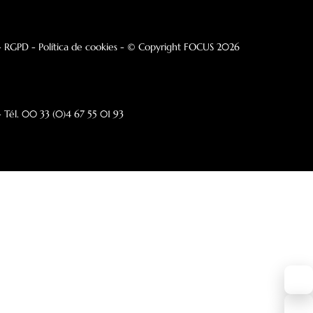
Génesis
Hospitality
Noticias
Arquitectos
Hecho en Francia
Espacio de Pr
Contacto
QUIERO QUE SE PONGAN EN
CONTACTO CONMIGO
Aviso legal
-
RGPD
- Política de cookies
- © Copyright FOCUS