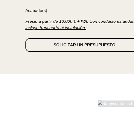
acogedor. La alimentación de gas se realiza a tra
base.
Negro mate
Blanco
Acabado(s)
Precio a partir de 10.000 € + IVA. Con conducto e
incluye transporte ni instalación.
SOLICITAR UN PRESUPUESTO