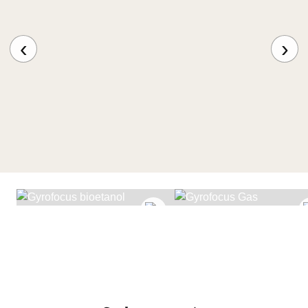
‹
›
GYROFOCUS
BIOETANOL
GYROFOCUS GAS