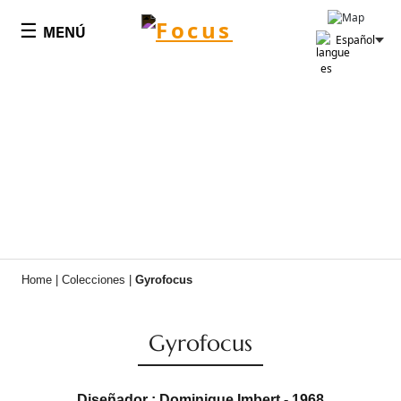
Panel de gestión de cookies
☰
MENÚ
Español
Home
|
Colecciones
|
Gyrofocus
Gyrofocus
Diseñador : Dominique Imbert - 1968