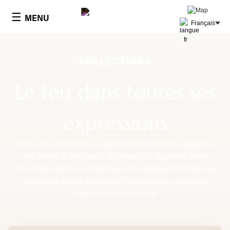
Panneau de gestion des cookies
☰
MENU
Français
COLLECTIONS
Le feu dans toutes ses
expressions
Le feu ne s’est jamais autant diversifié pour s’adapter à
vos désirs d’ambiance chaleureuse. Explorez notre
collection parmi les cheminées Ecodesign destinées au
chauffage ou les modèles d’agrément qui s’invitent
également en outdoor.