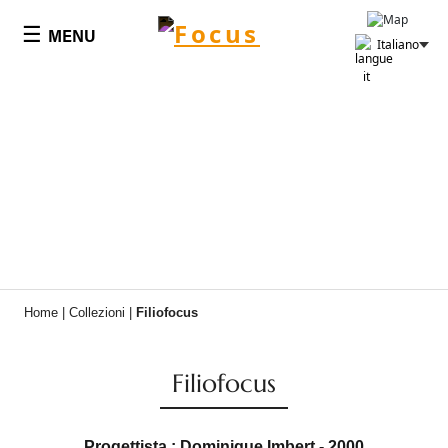
Pannello di gestione dei cookies
☰
MENU
Italiano
Home
|
Collezioni
|
Filiofocus
Filiofocus
Progettista : Dominique Imbert - 2000