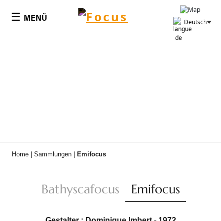
Cookie-Einstellungen
☰
MENÜ
Deutsch
Home
|
Sammlungen
|
Emifocus
Bathyscafocus
Emifocus
Gestalter : Dominique Imbert - 1972