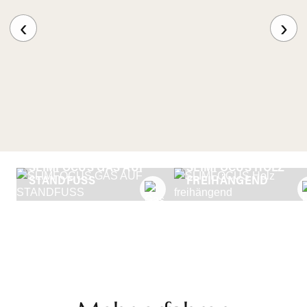
‹
›
SLIMFOCUS GAS AUF
SLIMFOCUS HOLZ
STANDFUSS
FREIHÄNGEND