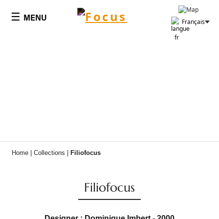
Panneau de gestion des cookies
☰
MENU
Français
Home
|
Collections
|
Filiofocus
Filiofocus
Designer : Dominique Imbert - 2000