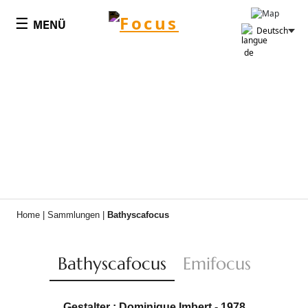
Cookie-Einstellungen
☰
MENÜ
Deutsch
Home
|
Sammlungen
|
Bathyscafocus
Bathyscafocus
Emifocus
Gestalter : Dominique Imbert - 1978