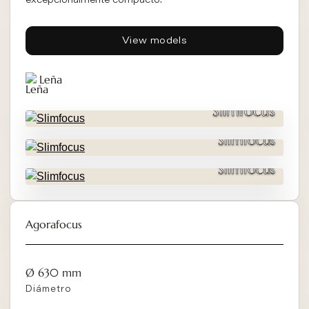
excepcionalmente compacto.
View models
Leña
Slimfocus
Slimfocus
Slimfocus
Agorafocus
Ø 630 mm
Diámetro