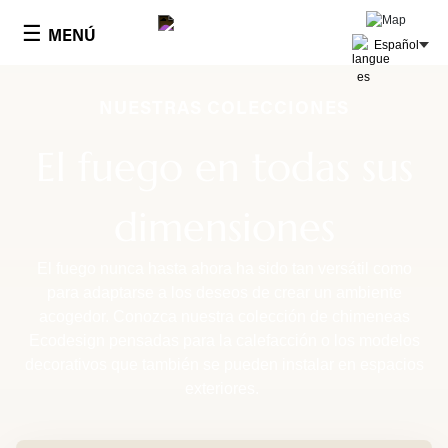
Panel de gestión de cookies
☰
MENÚ
Español
NUESTRAS COLECCIONES
El fuego en todas sus
dimensiones
El fuego nunca hasta ahora ha sido tan versátil como
para adaptarse a los deseos de crear un ambiente
acogedor. Conozca nuestra colección de chimeneas
Ecodesign pensadas para la calefacción o los modelos
decorativos que también se pueden instalar en espacios
exteriores.